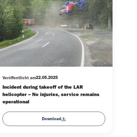
22.05.2025
Veröffentlicht am
Incident during takeoff of the LAR
helicopter – No injuries, service remains
operational
Download