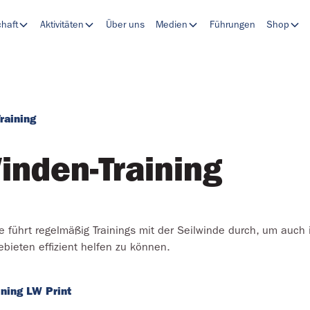
chaft
Aktivitäten
Über uns
Medien
Führungen
Shop
raining
inden-Training
 führt regelmäßig Trainings mit der Seilwinde durch, um auch 
bieten effizient helfen zu können.
ning LW Print