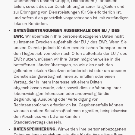
Unternehmen unserer Gruppe, Drittpartnern / -anbietern
teilen, soweit dies zur Durchführung unserer Tätigkeiten und
zur Erbringung von Dienstleistungen für Sie erforderlich ist,
und sofern dies gesetzlich vorgeschrieben ist, mit zuständigen
lokalen Behörden.
DATENÜBERTRAGUNGEN AUSSERHALB DER EU / DES
EWR.
Wir übermitteln Ihre personenbezogenen Daten nicht
zu internen Zwecken außerhalb der EU / des EWR. Wenn Sie
unsere Dienste jedoch für den medizinischen Transport oder
den Flugbetrieb von oder nach Orten außerhalb der EU / des
EWR nutzen, müssen wir Ihre Daten möglicherweise in die
betroffenen Länder übertragen, so wie dies nach den
geltenden lokalen Gesetzen erforderlich ist oder um unseren
Dienstleistungsvertrag mit Ihnen zu erfüllen oder einen
Vertrag, der in Ihrem Interesse mit einem Dritten
abgeschlossen wurde, oder, soweit dies zur Wahrung Ihrer
lebenswichtigen Interessen oder anderweitig für die
Begründung, Ausübung oder Verteidigung von
Rechtsansprüchen erforderlich ist. Gegebenenfalls können
wir auch andere Schutzmaßnahmen ergreifen, beispielsweise
den Abschluss von EU-anerkannten
Standardvertragsklauseln.
DATENSPEICHERUNG.
Wir werden Ihre personenbezogenen
Daten so lange speichern, wie dies für die Verwaltung Ihrer