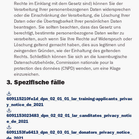
Rechte im Einklang mit dem Gesetz sind) können Sie der
Verarbeitung Ihrer personenbezogenen Daten widersprechen
oder die Einschränkung der Verarbeitung, die Löschung Ihrer
Daten oder die Übertragbarkeit Ihrer persönlichen Daten
beantragen. Sie sollten beachten, dass das Gesetz uns
berechtigt, bestimmte personenbezogene Daten weiter zu
verarbeiten, auch wenn Sie Ihre Rechte auf Widerspruch oder
Löschung geltend gemacht haben, dies aus legitimen und
zwingenden Gründen, wie der Einhaltung des geltenden
Rechts. Schließlich können Sie sich an die luxemburgische
Datenschutzbehörde, Commission nationale pour la
protection des données (CNPD) wenden, um eine Klage
einzureichen.
3. Spezifische fälle
609115210fe1d_dpn_02_01_01_lar_training-applicants_privac
y_notice_de_2021
6091153023483_dpn_02_02_01_lar_canditates_privacy_notic
e_de_2021
6091153fa6413_dpn_02_03_01_lar_donators_privacy_notice_
de_2021