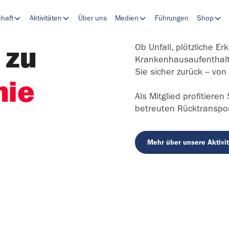
chaft
Aktivitäten
Über uns
Medien
Führungen
Shop
 zu
Ob Unfall, plötzliche E
Krankenhausaufenthalt 
Sie sicher zurück – von 
nie
Als Mitglied profitiere
betreuten Rücktranspor
Mehr über unsere Aktivi