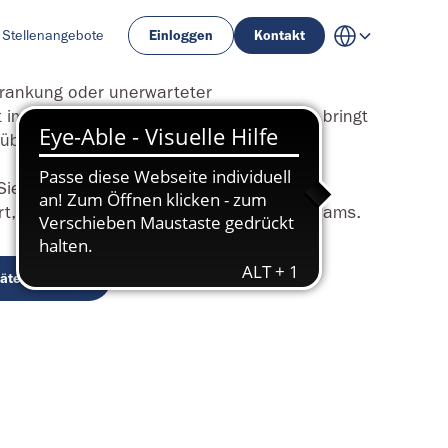
Stellenangebote
Einloggen
Kontakt
rkrankung oder unerwarteter
im Ausland: Die Luxembourg Air Rescue bringt
überall auf der Welt.
n Sie von einem kostenlosen medizinischen
t, koordiniert von unseren erfahrenen Teams.
täten erfahren