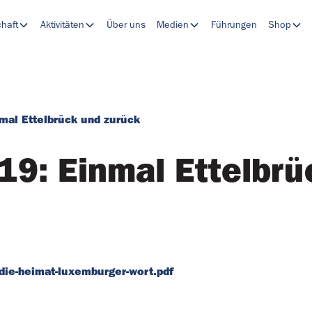
chaft
Aktivitäten
Über uns
Medien
Führungen
Shop
mal Ettelbrück und zurück
19: Einmal Ettelbrü
die-heimat-luxemburger-wort.pdf