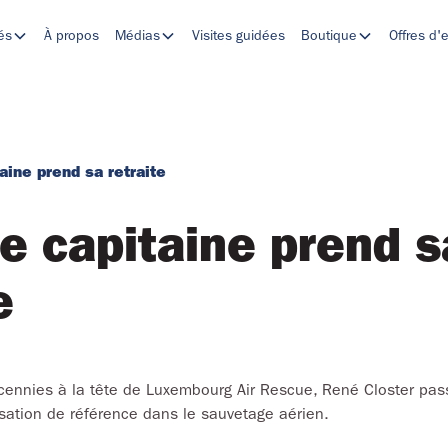
tés
À propos
Médias
Visites guidées
Boutique
Offres d'
aine prend sa retraite
Le capitaine prend s
e
cennies à la tête de Luxembourg Air Rescue, René Closter passe
isation de référence dans le sauvetage aérien.