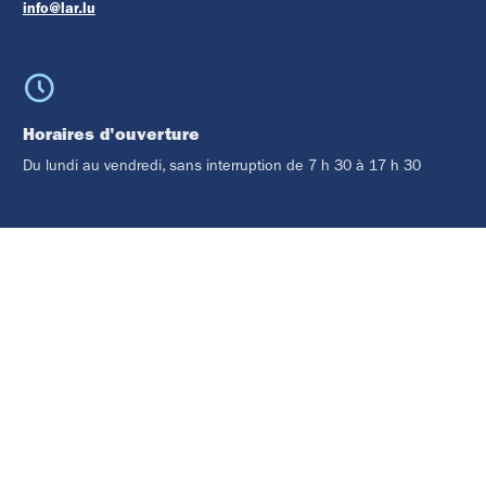
info@lar.lu
Horaires d'ouverture
Du lundi au vendredi, sans interruption de 7 h 30 à 17 h 30