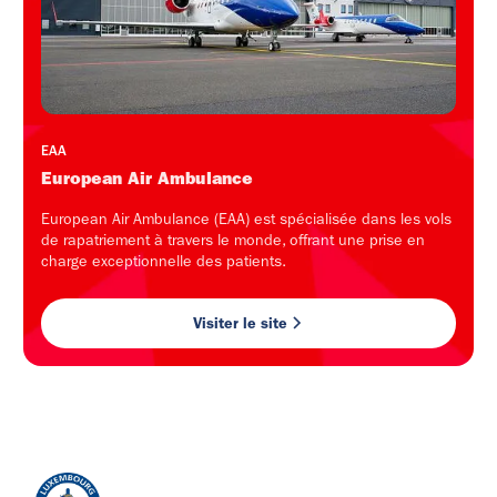
EAA
European Air Ambulance
European Air Ambulance (EAA) est spécialisée dans les vols
de rapatriement à travers le monde, offrant une prise en
charge exceptionnelle des patients.
Visiter le site