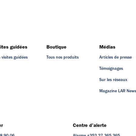
sites guidées
Boutique
Médias
 visites guidées
Tous nos produits
Articles de presse
Témoignages
Sur les réseaux
Magazine LAR New
er
Centre d'alerte
48 90 06
Alarme +352 27 365 365