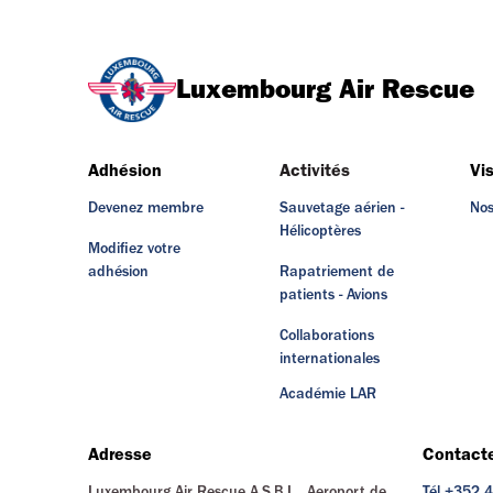
Luxembourg Air Rescue
Adhésion
Activités
Vi
Devenez membre
Sauvetage aérien -
Nos
Hélicoptères
Modifiez votre
adhésion
Rapatriement de
patients - Avions
Collaborations
internationales
Académie LAR
Adresse
Contact
Luxembourg Air Rescue A.S.B.L. Aeroport de
Tél +352 